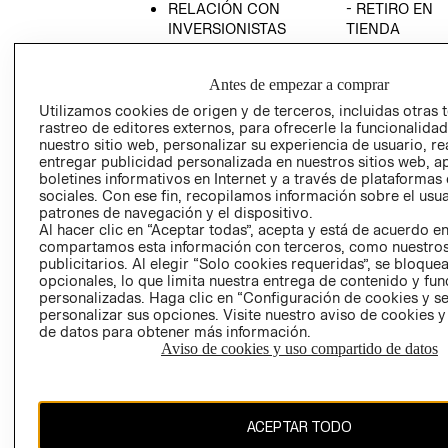
RELACIÓN CON
- RETIRO EN
INVERSIONISTAS
TIENDA
POLÍTICA
TÉRMINOS Y
EMPRESARIAL
CONDICIONE
Antes de empezar a comprar
AVISO DE
Utilizamos cookies de origen y de terceros, incluidas otras 
PRIVACIDAD
rastreo de editores externos, para ofrecerle la funcionalid
nuestro sitio web, personalizar su experiencia de usuario, rea
GIFT CARD
entregar publicidad personalizada en nuestros sitios web, a
boletines informativos en Internet y a través de plataformas
AVISO DE
sociales. Con ese fin, recopilamos información sobre el usua
COOKIES
patrones de navegación y el dispositivo.
Al hacer clic en “Aceptar todas”, acepta y está de acuerdo e
compartamos esta información con terceros, como nuestros
publicitarios. Al elegir “Solo cookies requeridas”, se bloque
opcionales, lo que limita nuestra entrega de contenido y fu
personalizadas. Haga clic en “Configuración de cookies y se
personalizar sus opciones. Visite nuestro aviso de cookies 
de datos para obtener más información.
Uruguay ($U)
Aviso de cookies y uso compartido de datos
CAMBIAR REGIÓN
ACEPTAR TODO