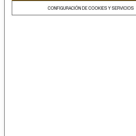
El contenido de esta página web está protegido por copyright y es
CONFIGURACIÓN DE COOKIES Y SERVICIOS
propiedad de H&M Hennes & Mauritz AB.