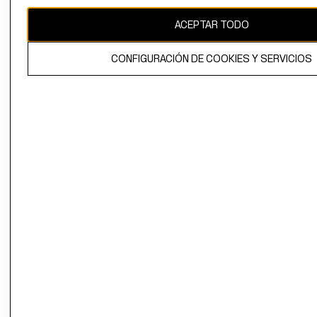
CAMBIAR REGIÓN
ACEPTAR TODO
CONFIGURACIÓN DE COOKIES Y SERVICIOS
El contenido de esta página web está protegido por copyright y es
propiedad de H&M Hennes & Mauritz AB.