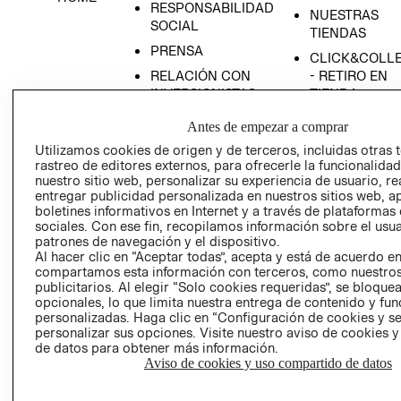
RESPONSABILIDAD
NUESTRAS
SOCIAL
TIENDAS
PRENSA
CLICK&COLL
RELACIÓN CON
- RETIRO EN
INVERSIONISTAS
TIENDA
POLÍTICA
TÉRMINOS Y
Antes de empezar a comprar
EMPRESARIAL
CONDICIONE
Utilizamos cookies de origen y de terceros, incluidas otras 
AVISO DE
rastreo de editores externos, para ofrecerle la funcionalid
PRIVACIDAD
nuestro sitio web, personalizar su experiencia de usuario, rea
entregar publicidad personalizada en nuestros sitios web, a
GIFT CARD
boletines informativos en Internet y a través de plataformas
sociales. Con ese fin, recopilamos información sobre el usua
AVISO DE
patrones de navegación y el dispositivo.
COOKIES
Al hacer clic en “Aceptar todas”, acepta y está de acuerdo e
compartamos esta información con terceros, como nuestros
publicitarios. Al elegir “Solo cookies requeridas”, se bloque
opcionales, lo que limita nuestra entrega de contenido y fu
personalizadas. Haga clic en “Configuración de cookies y se
personalizar sus opciones. Visite nuestro aviso de cookies 
de datos para obtener más información.
Aviso de cookies y uso compartido de datos
Uruguay ($U)