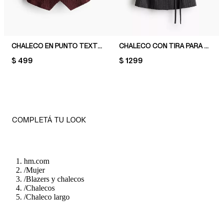
CHALECO EN PUNTO TEXTURIZADO
CHALECO CON TIRA PARA ATAR
PRICE:
$ 499
PRICE:
$ 1299
COMPLETÁ TU LOOK
hm.com
/
Mujer
/
Blazers y chalecos
/
Chalecos
/
Chaleco largo