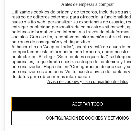
NUESTRAS
Antes de empezar a comprar
SOCIAL
TIENDAS
Utilizamos cookies de origen y de terceros, incluidas otras 
PRENSA
CLICK&COLL
rastreo de editores externos, para ofrecerle la funcionalid
RELACIÓN CON
- RETIRO EN
nuestro sitio web, personalizar su experiencia de usuario, rea
entregar publicidad personalizada en nuestros sitios web, a
INVERSIONISTAS
TIENDA
boletines informativos en Internet y a través de plataformas
POLÍTICA
TÉRMINOS Y
sociales. Con ese fin, recopilamos información sobre el usua
EMPRESARIAL
CONDICIONE
patrones de navegación y el dispositivo.
Al hacer clic en “Aceptar todas”, acepta y está de acuerdo e
AVISO DE
compartamos esta información con terceros, como nuestros
PRIVACIDAD
publicitarios. Al elegir “Solo cookies requeridas”, se bloque
opcionales, lo que limita nuestra entrega de contenido y fu
GIFT CARD
personalizadas. Haga clic en “Configuración de cookies y se
AVISO DE
personalizar sus opciones. Visite nuestro aviso de cookies 
de datos para obtener más información.
COOKIES
Aviso de cookies y uso compartido de datos
ACEPTAR TODO
Uruguay ($U)
CONFIGURACIÓN DE COOKIES Y SERVICIOS
CAMBIAR REGIÓN