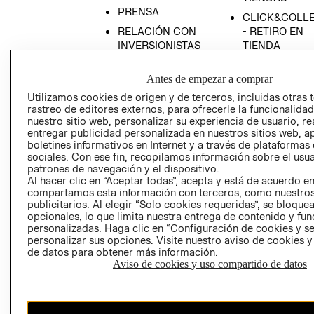
PRENSA
CLICK&COLL
RELACIÓN CON
- RETIRO EN
INVERSIONISTAS
TIENDA
POLÍTICA
TÉRMINOS Y
Antes de empezar a comprar
EMPRESARIAL
CONDICIONE
Utilizamos cookies de origen y de terceros, incluidas otras 
AVISO DE
rastreo de editores externos, para ofrecerle la funcionalid
PRIVACIDAD
nuestro sitio web, personalizar su experiencia de usuario, rea
GIFT CARD
entregar publicidad personalizada en nuestros sitios web, a
boletines informativos en Internet y a través de plataformas
AVISO DE
sociales. Con ese fin, recopilamos información sobre el usua
COOKIES
patrones de navegación y el dispositivo.
Al hacer clic en “Aceptar todas”, acepta y está de acuerdo e
compartamos esta información con terceros, como nuestros
publicitarios. Al elegir “Solo cookies requeridas”, se bloque
opcionales, lo que limita nuestra entrega de contenido y fu
personalizadas. Haga clic en “Configuración de cookies y se
personalizar sus opciones. Visite nuestro aviso de cookies 
de datos para obtener más información.
Uruguay ($U)
Aviso de cookies y uso compartido de datos
CAMBIAR REGIÓN