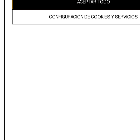
ACEPTAR TODO
CONFIGURACIÓN DE COOKIES Y SERVICIOS
El contenido de esta página web está protegido por copyright y es
propiedad de H&M Hennes & Mauritz AB.