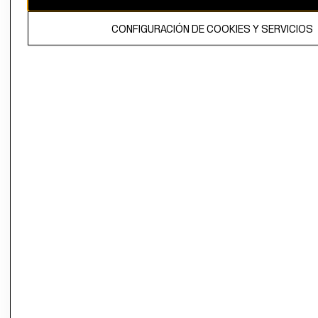
El contenido de esta página web está protegido por copyright y es
CONFIGURACIÓN DE COOKIES Y SERVICIOS
propiedad de H&M Hennes & Mauritz AB.