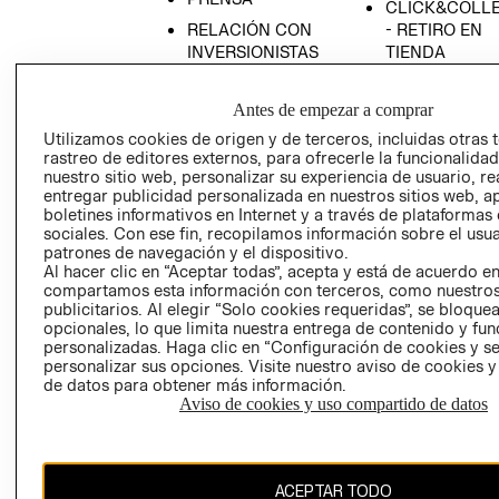
CLICK&COLL
RELACIÓN CON
- RETIRO EN
INVERSIONISTAS
TIENDA
POLÍTICA
TÉRMINOS Y
EMPRESARIAL
CONDICIONE
Antes de empezar a comprar
AVISO DE
Utilizamos cookies de origen y de terceros, incluidas otras 
rastreo de editores externos, para ofrecerle la funcionalid
PRIVACIDAD
nuestro sitio web, personalizar su experiencia de usuario, rea
GIFT CARD
entregar publicidad personalizada en nuestros sitios web, a
boletines informativos en Internet y a través de plataformas
AVISO DE
sociales. Con ese fin, recopilamos información sobre el usua
COOKIES
patrones de navegación y el dispositivo.
Al hacer clic en “Aceptar todas”, acepta y está de acuerdo e
compartamos esta información con terceros, como nuestros
publicitarios. Al elegir “Solo cookies requeridas”, se bloque
opcionales, lo que limita nuestra entrega de contenido y fu
personalizadas. Haga clic en “Configuración de cookies y se
personalizar sus opciones. Visite nuestro aviso de cookies 
de datos para obtener más información.
Uruguay ($U)
Aviso de cookies y uso compartido de datos
CAMBIAR REGIÓN
ACEPTAR TODO