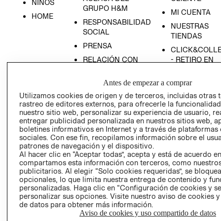
NIÑOS
GRUPO H&M
MI CUENTA
HOME
RESPONSABILIDAD
NUESTRAS
SOCIAL
TIENDAS
PRENSA
CLICK&COLL
RELACIÓN CON
- RETIRO EN
INVERSIONISTAS
TIENDA
Antes de empezar a comprar
POLÍTICA
TÉRMINOS Y
EMPRESARIAL
CONDICIONE
Utilizamos cookies de origen y de terceros, incluidas otras 
rastreo de editores externos, para ofrecerle la funcionalid
AVISO DE
nuestro sitio web, personalizar su experiencia de usuario, rea
PRIVACIDAD
entregar publicidad personalizada en nuestros sitios web, a
boletines informativos en Internet y a través de plataformas
GIFT CARD
sociales. Con ese fin, recopilamos información sobre el usua
AVISO DE
patrones de navegación y el dispositivo.
Al hacer clic en “Aceptar todas”, acepta y está de acuerdo e
COOKIES
compartamos esta información con terceros, como nuestros
publicitarios. Al elegir “Solo cookies requeridas”, se bloque
opcionales, lo que limita nuestra entrega de contenido y fu
personalizadas. Haga clic en “Configuración de cookies y se
personalizar sus opciones. Visite nuestro aviso de cookies 
de datos para obtener más información.
Aviso de cookies y uso compartido de datos