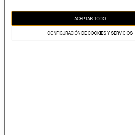
Uruguay ($U)
CAMBIAR REGIÓN
ACEPTAR TODO
CONFIGURACIÓN DE COOKIES Y SERVICIOS
El contenido de esta página web está protegido por copyright y es
propiedad de H&M Hennes & Mauritz AB.