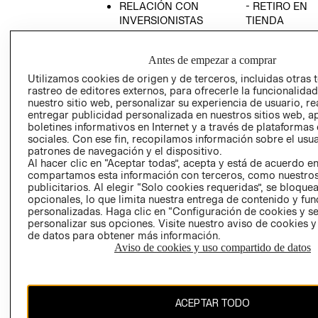
RELACIÓN CON
- RETIRO EN
INVERSIONISTAS
TIENDA
POLÍTICA
TÉRMINOS Y
EMPRESARIAL
CONDICIONE
Antes de empezar a comprar
AVISO DE
Utilizamos cookies de origen y de terceros, incluidas otras 
PRIVACIDAD
rastreo de editores externos, para ofrecerle la funcionalid
nuestro sitio web, personalizar su experiencia de usuario, rea
GIFT CARD
entregar publicidad personalizada en nuestros sitios web, a
boletines informativos en Internet y a través de plataformas
AVISO DE
sociales. Con ese fin, recopilamos información sobre el usua
COOKIES
patrones de navegación y el dispositivo.
Al hacer clic en “Aceptar todas”, acepta y está de acuerdo e
compartamos esta información con terceros, como nuestros
publicitarios. Al elegir “Solo cookies requeridas”, se bloque
opcionales, lo que limita nuestra entrega de contenido y fu
personalizadas. Haga clic en “Configuración de cookies y se
personalizar sus opciones. Visite nuestro aviso de cookies 
de datos para obtener más información.
Uruguay ($U)
Aviso de cookies y uso compartido de datos
CAMBIAR REGIÓN
ACEPTAR TODO