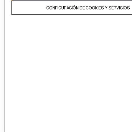
El contenido de esta página web está protegido por copyright y es
CONFIGURACIÓN DE COOKIES Y SERVICIOS
propiedad de H&M Hennes & Mauritz AB.