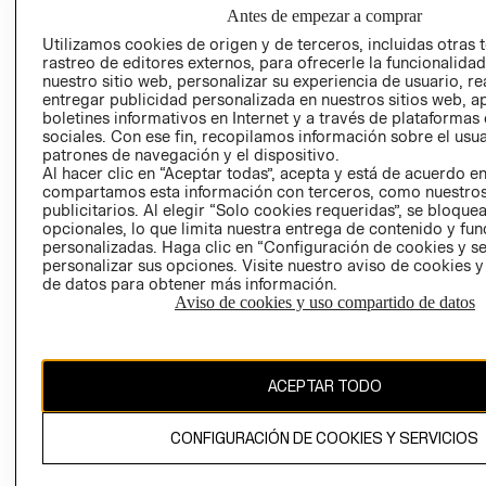
NUESTRAS
Antes de empezar a comprar
SOCIAL
TIENDAS
Utilizamos cookies de origen y de terceros, incluidas otras 
PRENSA
CLICK&COLL
rastreo de editores externos, para ofrecerle la funcionalid
RELACIÓN CON
- RETIRO EN
nuestro sitio web, personalizar su experiencia de usuario, rea
entregar publicidad personalizada en nuestros sitios web, a
INVERSIONISTAS
TIENDA
boletines informativos en Internet y a través de plataformas
POLÍTICA
TÉRMINOS Y
sociales. Con ese fin, recopilamos información sobre el usua
EMPRESARIAL
CONDICIONE
patrones de navegación y el dispositivo.
Al hacer clic en “Aceptar todas”, acepta y está de acuerdo e
AVISO DE
compartamos esta información con terceros, como nuestros
PRIVACIDAD
publicitarios. Al elegir “Solo cookies requeridas”, se bloque
opcionales, lo que limita nuestra entrega de contenido y fu
GIFT CARD
personalizadas. Haga clic en “Configuración de cookies y se
AVISO DE
personalizar sus opciones. Visite nuestro aviso de cookies 
de datos para obtener más información.
COOKIES
Aviso de cookies y uso compartido de datos
ACEPTAR TODO
Uruguay ($U)
CONFIGURACIÓN DE COOKIES Y SERVICIOS
CAMBIAR REGIÓN