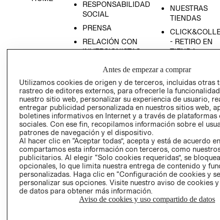
RESPONSABILIDAD
NUESTRAS
SOCIAL
TIENDAS
PRENSA
CLICK&COLL
RELACIÓN CON
- RETIRO EN
INVERSIONISTAS
TIENDA
POLÍTICA
TÉRMINOS Y
Antes de empezar a comprar
EMPRESARIAL
CONDICIONE
Utilizamos cookies de origen y de terceros, incluidas otras 
AVISO DE
rastreo de editores externos, para ofrecerle la funcionalid
PRIVACIDAD
nuestro sitio web, personalizar su experiencia de usuario, rea
entregar publicidad personalizada en nuestros sitios web, a
GIFT CARD
boletines informativos en Internet y a través de plataformas
sociales. Con ese fin, recopilamos información sobre el usua
AVISO DE
patrones de navegación y el dispositivo.
COOKIES
Al hacer clic en “Aceptar todas”, acepta y está de acuerdo e
compartamos esta información con terceros, como nuestros
publicitarios. Al elegir “Solo cookies requeridas”, se bloque
opcionales, lo que limita nuestra entrega de contenido y fu
personalizadas. Haga clic en “Configuración de cookies y se
personalizar sus opciones. Visite nuestro aviso de cookies 
de datos para obtener más información.
Aviso de cookies y uso compartido de datos
Uruguay ($U)