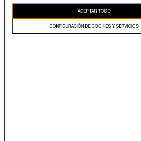
CAMBIAR REGIÓN
ACEPTAR TODO
CONFIGURACIÓN DE COOKIES Y SERVICIOS
El contenido de esta página web está protegido por copyright y es
propiedad de H&M Hennes & Mauritz AB.