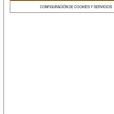
El contenido de esta página web está protegido por copyright y es
CONFIGURACIÓN DE COOKIES Y SERVICIOS
propiedad de H&M Hennes & Mauritz AB.