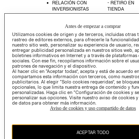
RELACIÓN CON
- RETIRO EN
INVERSIONISTAS
TIENDA
POLÍTICA
TÉRMINOS Y
EMPRESARIAL
CONDICIONE
Antes de empezar a comprar
AVISO DE
Utilizamos cookies de origen y de terceros, incluidas otras 
PRIVACIDAD
rastreo de editores externos, para ofrecerle la funcionalid
nuestro sitio web, personalizar su experiencia de usuario, rea
GIFT CARD
entregar publicidad personalizada en nuestros sitios web, a
boletines informativos en Internet y a través de plataformas
AVISO DE
sociales. Con ese fin, recopilamos información sobre el usua
COOKIES
patrones de navegación y el dispositivo.
Al hacer clic en “Aceptar todas”, acepta y está de acuerdo e
compartamos esta información con terceros, como nuestros
publicitarios. Al elegir “Solo cookies requeridas”, se bloque
opcionales, lo que limita nuestra entrega de contenido y fu
personalizadas. Haga clic en “Configuración de cookies y se
personalizar sus opciones. Visite nuestro aviso de cookies 
de datos para obtener más información.
Uruguay ($U)
Aviso de cookies y uso compartido de datos
CAMBIAR REGIÓN
ACEPTAR TODO