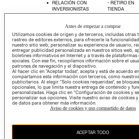
RELACIÓN CON
- RETIRO EN
INVERSIONISTAS
TIENDA
POLÍTICA
TÉRMINOS Y
EMPRESARIAL
CONDICIONE
Antes de empezar a comprar
AVISO DE
Utilizamos cookies de origen y de terceros, incluidas otras 
PRIVACIDAD
rastreo de editores externos, para ofrecerle la funcionalid
nuestro sitio web, personalizar su experiencia de usuario, rea
GIFT CARD
entregar publicidad personalizada en nuestros sitios web, a
boletines informativos en Internet y a través de plataformas
AVISO DE
sociales. Con ese fin, recopilamos información sobre el usua
COOKIES
patrones de navegación y el dispositivo.
Al hacer clic en “Aceptar todas”, acepta y está de acuerdo e
compartamos esta información con terceros, como nuestros
publicitarios. Al elegir “Solo cookies requeridas”, se bloque
opcionales, lo que limita nuestra entrega de contenido y fu
personalizadas. Haga clic en “Configuración de cookies y se
personalizar sus opciones. Visite nuestro aviso de cookies 
de datos para obtener más información.
Uruguay ($U)
Aviso de cookies y uso compartido de datos
CAMBIAR REGIÓN
ACEPTAR TODO