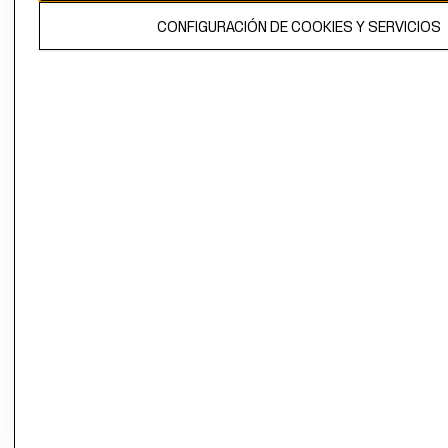
El contenido de esta página web está protegido por copyright y es
CONFIGURACIÓN DE COOKIES Y SERVICIOS
propiedad de H&M Hennes & Mauritz AB.