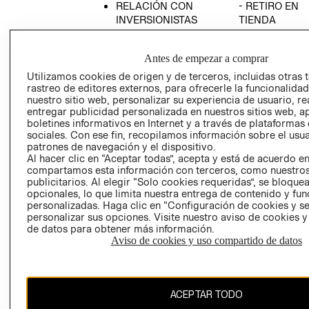
RELACIÓN CON
- RETIRO EN
INVERSIONISTAS
TIENDA
POLÍTICA
TÉRMINOS Y
EMPRESARIAL
CONDICIONE
Antes de empezar a comprar
AVISO DE
Utilizamos cookies de origen y de terceros, incluidas otras 
PRIVACIDAD
rastreo de editores externos, para ofrecerle la funcionalid
nuestro sitio web, personalizar su experiencia de usuario, rea
GIFT CARD
entregar publicidad personalizada en nuestros sitios web, a
boletines informativos en Internet y a través de plataformas
AVISO DE
sociales. Con ese fin, recopilamos información sobre el usua
COOKIES
patrones de navegación y el dispositivo.
Al hacer clic en “Aceptar todas”, acepta y está de acuerdo e
compartamos esta información con terceros, como nuestros
publicitarios. Al elegir “Solo cookies requeridas”, se bloque
opcionales, lo que limita nuestra entrega de contenido y fu
personalizadas. Haga clic en “Configuración de cookies y se
personalizar sus opciones. Visite nuestro aviso de cookies 
de datos para obtener más información.
Uruguay ($U)
Aviso de cookies y uso compartido de datos
CAMBIAR REGIÓN
ACEPTAR TODO