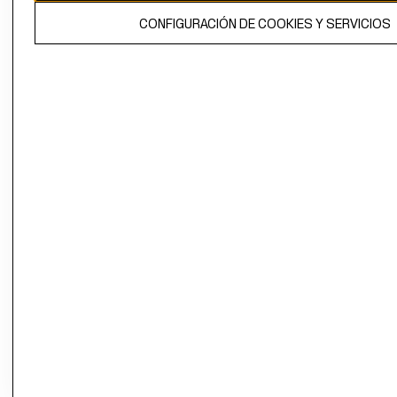
El contenido de esta página web está protegido por copyright y es
CONFIGURACIÓN DE COOKIES Y SERVICIOS
propiedad de H&M Hennes & Mauritz AB.