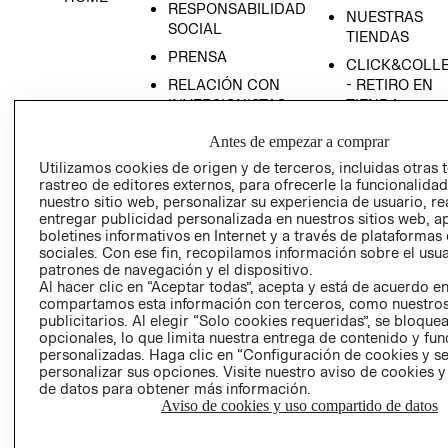
RESPONSABILIDAD
NUESTRAS
SOCIAL
TIENDAS
PRENSA
CLICK&COLL
RELACIÓN CON
- RETIRO EN
INVERSIONISTAS
TIENDA
POLÍTICA
TÉRMINOS Y
Antes de empezar a comprar
EMPRESARIAL
CONDICIONE
Utilizamos cookies de origen y de terceros, incluidas otras 
AVISO DE
rastreo de editores externos, para ofrecerle la funcionalid
PRIVACIDAD
nuestro sitio web, personalizar su experiencia de usuario, rea
entregar publicidad personalizada en nuestros sitios web, a
GIFT CARD
boletines informativos en Internet y a través de plataformas
sociales. Con ese fin, recopilamos información sobre el usua
AVISO DE
patrones de navegación y el dispositivo.
COOKIES
Al hacer clic en “Aceptar todas”, acepta y está de acuerdo e
compartamos esta información con terceros, como nuestros
publicitarios. Al elegir “Solo cookies requeridas”, se bloque
opcionales, lo que limita nuestra entrega de contenido y fu
personalizadas. Haga clic en “Configuración de cookies y se
personalizar sus opciones. Visite nuestro aviso de cookies 
de datos para obtener más información.
Aviso de cookies y uso compartido de datos
Uruguay ($U)