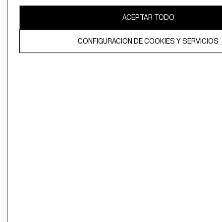
CAMBIAR REGIÓN
ACEPTAR TODO
CONFIGURACIÓN DE COOKIES Y SERVICIOS
El contenido de esta página web está protegido por copyright y es
propiedad de H&M Hennes & Mauritz AB.