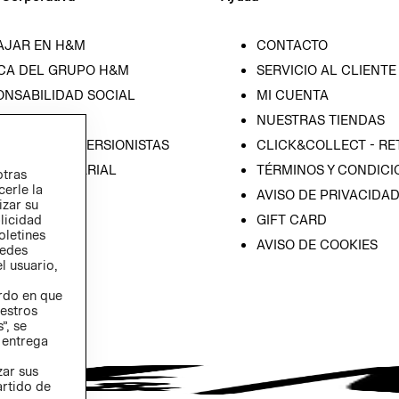
AJAR EN H&M
CONTACTO
CA DEL GRUPO H&M
SERVICIO AL CLIENTE
ONSABILIDAD SOCIAL
MI CUENTA
SA
NUESTRAS TIENDAS
IÓN CON INVERSIONISTAS
CLICK&COLLECT - RE
ICA EMPRESARIAL
TÉRMINOS Y CONDICI
otras
cerle la
AVISO DE PRIVACIDA
izar su
GIFT CARD
blicidad
oletines
AVISO DE COOKIES
redes
l usuario,
erdo en que
estros
”, se
 entrega
zar sus
artido de