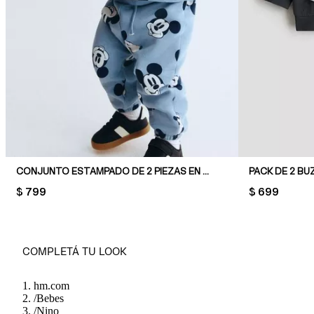
CONJUNTO ESTAMPADO DE 2 PIEZAS EN FELPA
PACK DE 2 B
PRICE:
$ 799
PRICE:
$ 699
COMPLETÁ TU LOOK
hm.com
/
Bebes
/
Nino