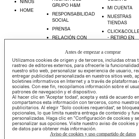
NIÑOS
GRUPO H&M
MI CUENTA
HOME
RESPONSABILIDAD
NUESTRAS
SOCIAL
TIENDAS
PRENSA
CLICK&COLL
RELACIÓN CON
- RETIRO EN
INVERSIONISTAS
TIENDA
Antes de empezar a comprar
POLÍTICA
TÉRMINOS Y
EMPRESARIAL
CONDICIONE
Utilizamos cookies de origen y de terceros, incluidas otras 
rastreo de editores externos, para ofrecerle la funcionalid
AVISO DE
nuestro sitio web, personalizar su experiencia de usuario, rea
PRIVACIDAD
entregar publicidad personalizada en nuestros sitios web, a
boletines informativos en Internet y a través de plataformas
GIFT CARD
sociales. Con ese fin, recopilamos información sobre el usua
AVISO DE
patrones de navegación y el dispositivo.
Al hacer clic en “Aceptar todas”, acepta y está de acuerdo e
COOKIES
compartamos esta información con terceros, como nuestros
publicitarios. Al elegir “Solo cookies requeridas”, se bloque
opcionales, lo que limita nuestra entrega de contenido y fu
personalizadas. Haga clic en “Configuración de cookies y se
personalizar sus opciones. Visite nuestro aviso de cookies 
de datos para obtener más información.
Aviso de cookies y uso compartido de datos