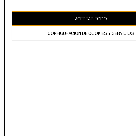
Uruguay ($U)
CAMBIAR REGIÓN
ACEPTAR TODO
CONFIGURACIÓN DE COOKIES Y SERVICIOS
El contenido de esta página web está protegido por copyright y es
propiedad de H&M Hennes & Mauritz AB.