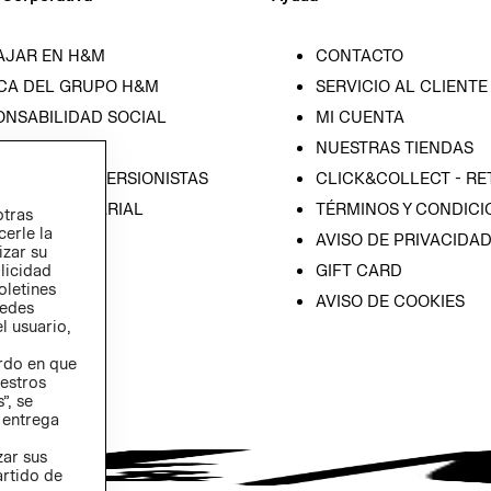
AJAR EN H&M
CONTACTO
CA DEL GRUPO H&M
SERVICIO AL CLIENTE
ONSABILIDAD SOCIAL
MI CUENTA
SA
NUESTRAS TIENDAS
IÓN CON INVERSIONISTAS
CLICK&COLLECT - RE
ICA EMPRESARIAL
TÉRMINOS Y CONDICI
otras
cerle la
AVISO DE PRIVACIDA
izar su
GIFT CARD
blicidad
oletines
AVISO DE COOKIES
redes
l usuario,
erdo en que
estros
”, se
 entrega
zar sus
artido de