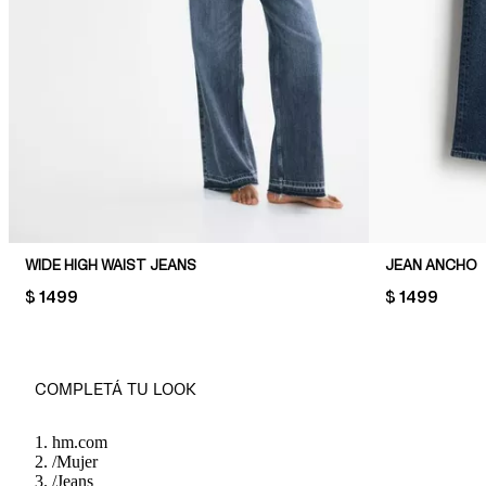
WIDE HIGH WAIST JEANS
JEAN ANCHO
PRICE:
$ 1499
PRICE:
$ 1499
COMPLETÁ TU LOOK
hm.com
/
Mujer
/
Jeans