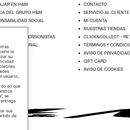
AJAR EN H&M
CONTACTO
CA DEL GRUPO H&M
SERVICIO AL CLIENTE
ONSABILIDAD SOCIAL
MI CUENTA
SA
NUESTRAS TIENDAS
IÓN CON INVERSIONISTAS
CLICK&COLLECT - RE
ICA EMPRESARIAL
TÉRMINOS Y CONDICI
otras
cerle la
AVISO DE PRIVACIDA
izar su
GIFT CARD
blicidad
oletines
AVISO DE COOKIES
redes
l usuario,
erdo en que
estros
”, se
 entrega
zar sus
artido de