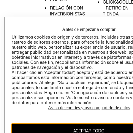
CLICK&COLL
RELACIÓN CON
- RETIRO EN
INVERSIONISTAS
TIENDA
POLÍTICA
TÉRMINOS Y
EMPRESARIAL
CONDICIONE
Antes de empezar a comprar
AVISO DE
Utilizamos cookies de origen y de terceros, incluidas otras 
rastreo de editores externos, para ofrecerle la funcionalid
PRIVACIDAD
nuestro sitio web, personalizar su experiencia de usuario, rea
GIFT CARD
entregar publicidad personalizada en nuestros sitios web, a
boletines informativos en Internet y a través de plataformas
AVISO DE
sociales. Con ese fin, recopilamos información sobre el usua
COOKIES
patrones de navegación y el dispositivo.
Al hacer clic en “Aceptar todas”, acepta y está de acuerdo e
compartamos esta información con terceros, como nuestros
publicitarios. Al elegir “Solo cookies requeridas”, se bloque
opcionales, lo que limita nuestra entrega de contenido y fu
personalizadas. Haga clic en “Configuración de cookies y se
personalizar sus opciones. Visite nuestro aviso de cookies 
de datos para obtener más información.
Uruguay ($U)
Aviso de cookies y uso compartido de datos
CAMBIAR REGIÓN
ACEPTAR TODO