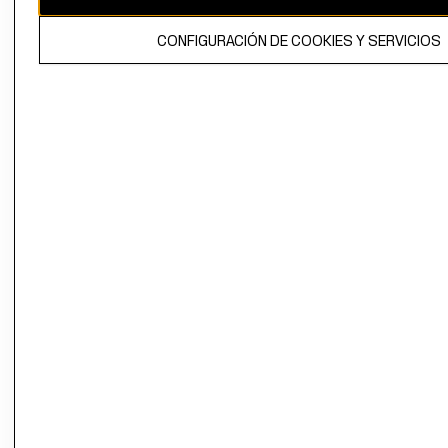
El contenido de esta página web está protegido por copyright y es
CONFIGURACIÓN DE COOKIES Y SERVICIOS
propiedad de H&M Hennes & Mauritz AB.