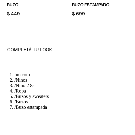
BUZO
BUZO ESTAMPADO
PRICE:
$ 449
PRICE:
$ 699
COMPLETÁ TU LOOK
hm.com
/
Ninos
/
Nino 2 8a
/
Ropa
/
Buzos y sweaters
/
Buzos
/
Buzo estampada