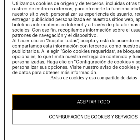
PRENSA
Utilizamos cookies de origen y de terceros, incluidas otras 
CLICK&COLL
rastreo de editores externos, para ofrecerle la funcionalid
RELACIÓN CON
- RETIRO EN
nuestro sitio web, personalizar su experiencia de usuario, rea
INVERSIONISTAS
TIENDA
entregar publicidad personalizada en nuestros sitios web, a
boletines informativos en Internet y a través de plataformas
POLÍTICA
TÉRMINOS Y
sociales. Con ese fin, recopilamos información sobre el usua
EMPRESARIAL
CONDICIONE
patrones de navegación y el dispositivo.
AVISO DE
Al hacer clic en “Aceptar todas”, acepta y está de acuerdo e
compartamos esta información con terceros, como nuestros
PRIVACIDAD
publicitarios. Al elegir “Solo cookies requeridas”, se bloque
GIFT CARD
opcionales, lo que limita nuestra entrega de contenido y fu
personalizadas. Haga clic en “Configuración de cookies y se
AVISO DE
personalizar sus opciones. Visite nuestro aviso de cookies 
COOKIES
de datos para obtener más información.
Aviso de cookies y uso compartido de datos
ACEPTAR TODO
Uruguay ($U)
CONFIGURACIÓN DE COOKIES Y SERVICIOS
CAMBIAR REGIÓN