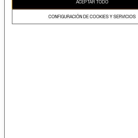
ACEPTAR TODO
CONFIGURACIÓN DE COOKIES Y SERVICIOS
El contenido de esta página web está protegido por copyright y es
propiedad de H&M Hennes & Mauritz AB.