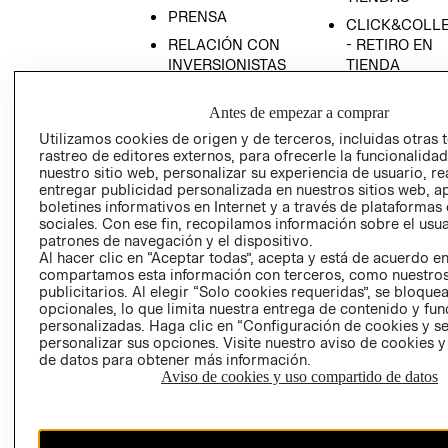
PRENSA
CLICK&COLL
RELACIÓN CON
- RETIRO EN
INVERSIONISTAS
TIENDA
POLÍTICA
TÉRMINOS Y
Antes de empezar a comprar
EMPRESARIAL
CONDICIONE
Utilizamos cookies de origen y de terceros, incluidas otras 
AVISO DE
rastreo de editores externos, para ofrecerle la funcionalid
PRIVACIDAD
nuestro sitio web, personalizar su experiencia de usuario, rea
GIFT CARD
entregar publicidad personalizada en nuestros sitios web, a
boletines informativos en Internet y a través de plataformas
AVISO DE
sociales. Con ese fin, recopilamos información sobre el usua
COOKIES
patrones de navegación y el dispositivo.
Al hacer clic en “Aceptar todas”, acepta y está de acuerdo e
compartamos esta información con terceros, como nuestros
publicitarios. Al elegir “Solo cookies requeridas”, se bloque
opcionales, lo que limita nuestra entrega de contenido y fu
personalizadas. Haga clic en “Configuración de cookies y se
personalizar sus opciones. Visite nuestro aviso de cookies 
de datos para obtener más información.
Uruguay ($U)
Aviso de cookies y uso compartido de datos
CAMBIAR REGIÓN