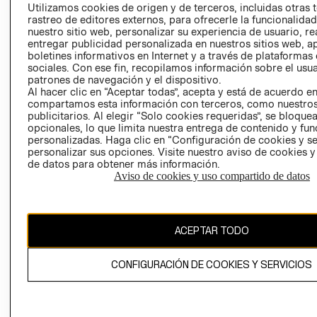
PRENSA
Utilizamos cookies de origen y de terceros, incluidas otras 
CLICK&COLL
rastreo de editores externos, para ofrecerle la funcionalid
RELACIÓN CON
- RETIRO EN
nuestro sitio web, personalizar su experiencia de usuario, rea
INVERSIONISTAS
TIENDA
entregar publicidad personalizada en nuestros sitios web, a
boletines informativos en Internet y a través de plataformas
POLÍTICA
TÉRMINOS Y
sociales. Con ese fin, recopilamos información sobre el usua
EMPRESARIAL
CONDICIONE
patrones de navegación y el dispositivo.
AVISO DE
Al hacer clic en “Aceptar todas”, acepta y está de acuerdo e
compartamos esta información con terceros, como nuestros
PRIVACIDAD
publicitarios. Al elegir “Solo cookies requeridas”, se bloque
GIFT CARD
opcionales, lo que limita nuestra entrega de contenido y fu
personalizadas. Haga clic en “Configuración de cookies y se
AVISO DE
personalizar sus opciones. Visite nuestro aviso de cookies 
COOKIES
de datos para obtener más información.
Aviso de cookies y uso compartido de datos
ACEPTAR TODO
Uruguay ($U)
CONFIGURACIÓN DE COOKIES Y SERVICIOS
CAMBIAR REGIÓN