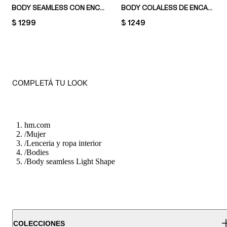
BODY SEAMLESS CON ENCAJE
BODY COLALESS DE ENCAJE CON PUSH-UP
PRICE:
$ 1299
PRICE:
$ 1249
COMPLETÁ TU LOOK
hm.com
/
Mujer
/
Lenceria y ropa interior
/
Bodies
/
Body seamless Light Shape
COLECCIONES