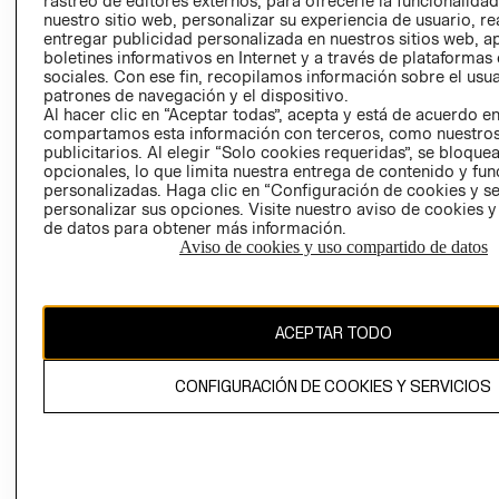
rastreo de editores externos, para ofrecerle la funcionalid
INVERSIONISTAS
TIENDA
nuestro sitio web, personalizar su experiencia de usuario, rea
entregar publicidad personalizada en nuestros sitios web, a
POLÍTICA
TÉRMINOS Y
boletines informativos en Internet y a través de plataformas
EMPRESARIAL
CONDICIONE
sociales. Con ese fin, recopilamos información sobre el usua
patrones de navegación y el dispositivo.
AVISO DE
Al hacer clic en “Aceptar todas”, acepta y está de acuerdo e
PRIVACIDAD
compartamos esta información con terceros, como nuestros
publicitarios. Al elegir “Solo cookies requeridas”, se bloque
GIFT CARD
opcionales, lo que limita nuestra entrega de contenido y fu
AVISO DE
personalizadas. Haga clic en “Configuración de cookies y se
COOKIES
personalizar sus opciones. Visite nuestro aviso de cookies 
de datos para obtener más información.
Aviso de cookies y uso compartido de datos
ACEPTAR TODO
Uruguay ($U)
CONFIGURACIÓN DE COOKIES Y SERVICIOS
CAMBIAR REGIÓN