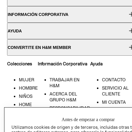
INFORMACIÓN CORPORATIVA
AYUDA
CONVERTITE EN H&M MEMBER
Colecciones
Información Corporativa
Ayuda
MUJER
TRABAJAR EN
CONTACTO
H&M
HOMBRE
SERVICIO AL
ACERCA DEL
CLIENTE
NIÑOS
GRUPO H&M
MI CUENTA
HOME
RESPONSABILIDAD
NUESTRAS
SOCIAL
TIENDAS
Antes de empezar a comprar
PRENSA
CLICK&COLL
Utilizamos cookies de origen y de terceros, incluidas otras 
RELACIÓN CON
- RETIRO EN