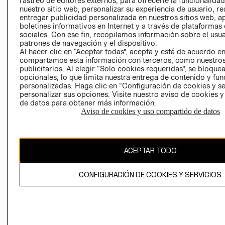
rastreo de editores externos, para ofrecerle la funcionalid
INVERSIONISTAS
TIENDA
nuestro sitio web, personalizar su experiencia de usuario, rea
entregar publicidad personalizada en nuestros sitios web, a
POLÍTICA
TÉRMINOS Y
boletines informativos en Internet y a través de plataformas
EMPRESARIAL
CONDICIONE
sociales. Con ese fin, recopilamos información sobre el usua
patrones de navegación y el dispositivo.
AVISO DE
Al hacer clic en “Aceptar todas”, acepta y está de acuerdo e
PRIVACIDAD
compartamos esta información con terceros, como nuestros
publicitarios. Al elegir “Solo cookies requeridas”, se bloque
GIFT CARD
opcionales, lo que limita nuestra entrega de contenido y fu
AVISO DE
personalizadas. Haga clic en “Configuración de cookies y se
COOKIES
personalizar sus opciones. Visite nuestro aviso de cookies 
de datos para obtener más información.
Aviso de cookies y uso compartido de datos
ACEPTAR TODO
Uruguay ($U)
CONFIGURACIÓN DE COOKIES Y SERVICIOS
CAMBIAR REGIÓN