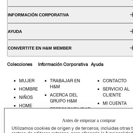
INFORMACIÓN CORPORATIVA
AYUDA
CONVERTITE EN H&M MEMBER
Colecciones
Información Corporativa
Ayuda
MUJER
TRABAJAR EN
CONTACTO
H&M
HOMBRE
SERVICIO AL
ACERCA DEL
CLIENTE
NIÑOS
GRUPO H&M
MI CUENTA
HOME
RESPONSABILIDAD
NUESTRAS
SOCIAL
TIENDAS
Antes de empezar a comprar
PRENSA
CLICK&COLL
Utilizamos cookies de origen y de terceros, incluidas otras 
RELACIÓN CON
- RETIRO EN