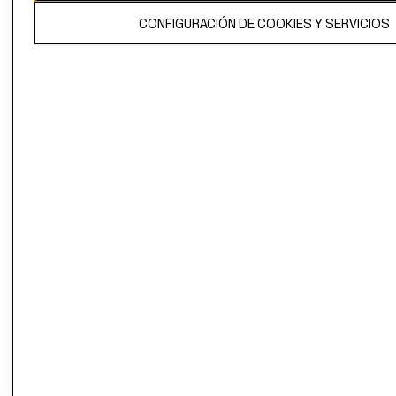
El contenido de esta página web está protegido por copyright y es
CONFIGURACIÓN DE COOKIES Y SERVICIOS
propiedad de H&M Hennes & Mauritz AB.