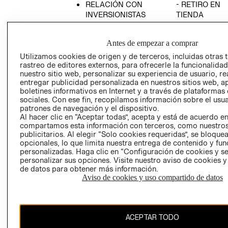
RELACIÓN CON
- RETIRO EN
INVERSIONISTAS
TIENDA
POLÍTICA
TÉRMINOS Y
EMPRESARIAL
CONDICIONE
Antes de empezar a comprar
AVISO DE
Utilizamos cookies de origen y de terceros, incluidas otras 
PRIVACIDAD
rastreo de editores externos, para ofrecerle la funcionalid
nuestro sitio web, personalizar su experiencia de usuario, rea
GIFT CARD
entregar publicidad personalizada en nuestros sitios web, a
boletines informativos en Internet y a través de plataformas
AVISO DE
sociales. Con ese fin, recopilamos información sobre el usua
COOKIES
patrones de navegación y el dispositivo.
Al hacer clic en “Aceptar todas”, acepta y está de acuerdo e
compartamos esta información con terceros, como nuestros
publicitarios. Al elegir “Solo cookies requeridas”, se bloque
opcionales, lo que limita nuestra entrega de contenido y fu
personalizadas. Haga clic en “Configuración de cookies y se
personalizar sus opciones. Visite nuestro aviso de cookies 
de datos para obtener más información.
Uruguay ($U)
Aviso de cookies y uso compartido de datos
CAMBIAR REGIÓN
ACEPTAR TODO