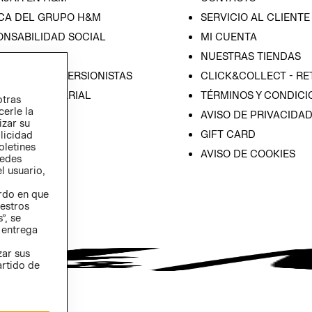
CA DEL GRUPO H&M
SERVICIO AL CLIENTE
ONSABILIDAD SOCIAL
MI CUENTA
SA
NUESTRAS TIENDAS
IÓN CON INVERSIONISTAS
CLICK&COLLECT - RE
ICA EMPRESARIAL
TÉRMINOS Y CONDICI
otras
cerle la
AVISO DE PRIVACIDA
izar su
GIFT CARD
blicidad
oletines
AVISO DE COOKIES
redes
l usuario,
erdo en que
estros
”, se
 entrega
zar sus
artido de