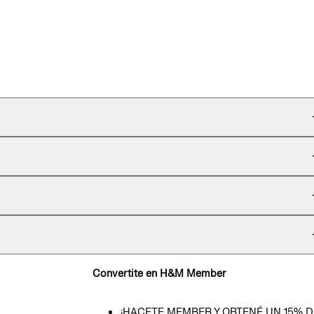
Convertite en H&M Member
¡HACETE MEMBER Y OBTENÉ UN 15% D