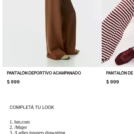
PANTALÓN DEPORTIVO ACAMPANADO
PANTALÓN DE
PRICE:
$ 999
PRICE:
$ 999
COMPLETÁ TU LOOK
hm.com
/
Mujer
/
Ladies trousers drawstring