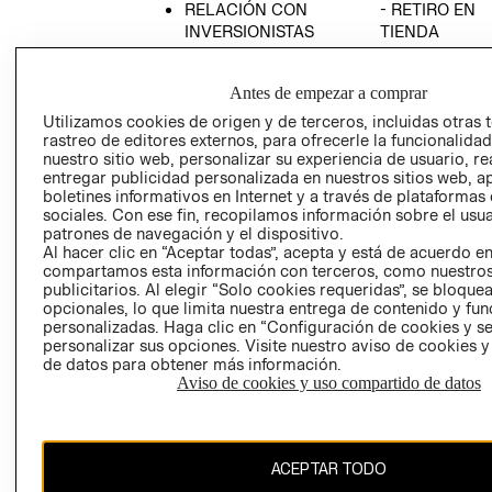
RELACIÓN CON
- RETIRO EN
INVERSIONISTAS
TIENDA
POLÍTICA
TÉRMINOS Y
EMPRESARIAL
CONDICIONE
Antes de empezar a comprar
AVISO DE
Utilizamos cookies de origen y de terceros, incluidas otras 
PRIVACIDAD
rastreo de editores externos, para ofrecerle la funcionalid
nuestro sitio web, personalizar su experiencia de usuario, rea
GIFT CARD
entregar publicidad personalizada en nuestros sitios web, a
boletines informativos en Internet y a través de plataformas
AVISO DE
sociales. Con ese fin, recopilamos información sobre el usua
COOKIES
patrones de navegación y el dispositivo.
Al hacer clic en “Aceptar todas”, acepta y está de acuerdo e
compartamos esta información con terceros, como nuestros
publicitarios. Al elegir “Solo cookies requeridas”, se bloque
opcionales, lo que limita nuestra entrega de contenido y fu
personalizadas. Haga clic en “Configuración de cookies y se
personalizar sus opciones. Visite nuestro aviso de cookies 
de datos para obtener más información.
Uruguay ($U)
Aviso de cookies y uso compartido de datos
CAMBIAR REGIÓN
ACEPTAR TODO