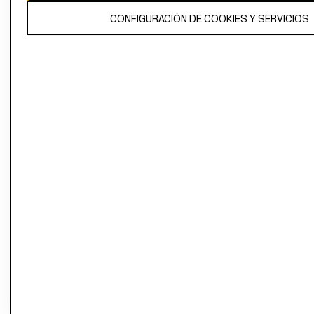
El contenido de esta página web está protegido por copyright y es
CONFIGURACIÓN DE COOKIES Y SERVICIOS
propiedad de H&M Hennes & Mauritz AB.