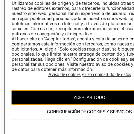
PRENSA
Utilizamos cookies de origen y de terceros, incluidas otras 
CLICK&COLL
rastreo de editores externos, para ofrecerle la funcionalid
RELACIÓN CON
- RETIRO EN
nuestro sitio web, personalizar su experiencia de usuario, rea
INVERSIONISTAS
TIENDA
entregar publicidad personalizada en nuestros sitios web, a
boletines informativos en Internet y a través de plataformas
POLÍTICA
TÉRMINOS Y
sociales. Con ese fin, recopilamos información sobre el usua
EMPRESARIAL
CONDICIONE
patrones de navegación y el dispositivo.
AVISO DE
Al hacer clic en “Aceptar todas”, acepta y está de acuerdo e
compartamos esta información con terceros, como nuestros
PRIVACIDAD
publicitarios. Al elegir “Solo cookies requeridas”, se bloque
GIFT CARD
opcionales, lo que limita nuestra entrega de contenido y fu
personalizadas. Haga clic en “Configuración de cookies y se
AVISO DE
personalizar sus opciones. Visite nuestro aviso de cookies 
COOKIES
de datos para obtener más información.
Aviso de cookies y uso compartido de datos
ACEPTAR TODO
Uruguay ($U)
CONFIGURACIÓN DE COOKIES Y SERVICIOS
CAMBIAR REGIÓN