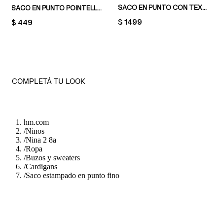
SACO EN PUNTO CON TEXTURA
SACO EN PUNTO POINTELLE DE ALGODÓN
PRICE:
$ 1499
PRICE:
$ 449
COMPLETÁ TU LOOK
hm.com
/
Ninos
/
Nina 2 8a
/
Ropa
/
Buzos y sweaters
/
Cardigans
/
Saco estampado en punto fino