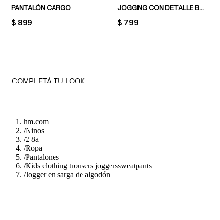
PANTALÓN CARGO
JOGGING CON DETALLE BORDADO
PRICE:
$ 899
PRICE:
$ 799
COMPLETÁ TU LOOK
hm.com
/
Ninos
/
2 8a
/
Ropa
/
Pantalones
/
Kids clothing trousers joggerssweatpants
/
Jogger en sarga de algodón