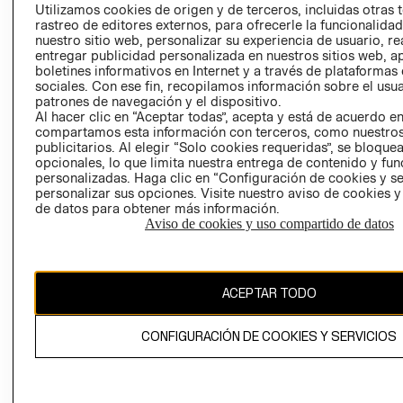
PRENSA
Utilizamos cookies de origen y de terceros, incluidas otras 
CLICK&COLL
rastreo de editores externos, para ofrecerle la funcionalid
RELACIÓN CON
- RETIRO EN
nuestro sitio web, personalizar su experiencia de usuario, rea
INVERSIONISTAS
TIENDA
entregar publicidad personalizada en nuestros sitios web, a
boletines informativos en Internet y a través de plataformas
POLÍTICA
TÉRMINOS Y
sociales. Con ese fin, recopilamos información sobre el usua
EMPRESARIAL
CONDICIONE
patrones de navegación y el dispositivo.
AVISO DE
Al hacer clic en “Aceptar todas”, acepta y está de acuerdo e
compartamos esta información con terceros, como nuestros
PRIVACIDAD
publicitarios. Al elegir “Solo cookies requeridas”, se bloque
GIFT CARD
opcionales, lo que limita nuestra entrega de contenido y fu
personalizadas. Haga clic en “Configuración de cookies y se
AVISO DE
personalizar sus opciones. Visite nuestro aviso de cookies 
COOKIES
de datos para obtener más información.
Aviso de cookies y uso compartido de datos
ACEPTAR TODO
Uruguay ($U)
CONFIGURACIÓN DE COOKIES Y SERVICIOS
CAMBIAR REGIÓN