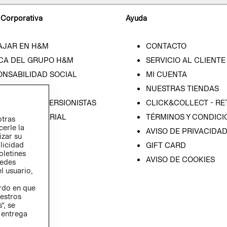
 Corporativa
Ayuda
AJAR EN H&M
CONTACTO
CA DEL GRUPO H&M
SERVICIO AL CLIENTE
ONSABILIDAD SOCIAL
MI CUENTA
SA
NUESTRAS TIENDAS
IÓN CON INVERSIONISTAS
CLICK&COLLECT - RE
ICA EMPRESARIAL
TÉRMINOS Y CONDICI
otras
cerle la
AVISO DE PRIVACIDA
izar su
blicidad
GIFT CARD
oletines
AVISO DE COOKIES
redes
l usuario,
erdo en que
estros
”, se
 entrega