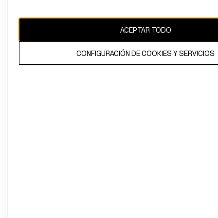
Uruguay ($U)
CAMBIAR REGIÓN
ACEPTAR TODO
CONFIGURACIÓN DE COOKIES Y SERVICIOS
El contenido de esta página web está protegido por copyright y es
propiedad de H&M Hennes & Mauritz AB.