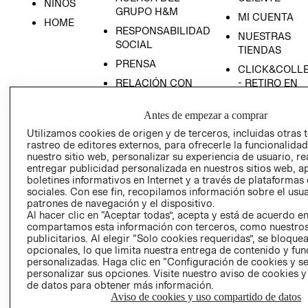
NIÑOS
GRUPO H&M
MI CUENTA
HOME
RESPONSABILIDAD
NUESTRAS
SOCIAL
TIENDAS
PRENSA
CLICK&COLL
RELACIÓN CON
- RETIRO EN
INVERSIONISTAS
TIENDA
Antes de empezar a comprar
POLÍTICA
TÉRMINOS Y
EMPRESARIAL
CONDICIONE
Utilizamos cookies de origen y de terceros, incluidas otras 
rastreo de editores externos, para ofrecerle la funcionalid
AVISO DE
nuestro sitio web, personalizar su experiencia de usuario, rea
PRIVACIDAD
entregar publicidad personalizada en nuestros sitios web, a
boletines informativos en Internet y a través de plataformas
GIFT CARD
sociales. Con ese fin, recopilamos información sobre el usua
AVISO DE
patrones de navegación y el dispositivo.
Al hacer clic en “Aceptar todas”, acepta y está de acuerdo e
COOKIES
compartamos esta información con terceros, como nuestros
publicitarios. Al elegir “Solo cookies requeridas”, se bloque
opcionales, lo que limita nuestra entrega de contenido y fu
personalizadas. Haga clic en “Configuración de cookies y se
personalizar sus opciones. Visite nuestro aviso de cookies 
de datos para obtener más información.
Aviso de cookies y uso compartido de datos