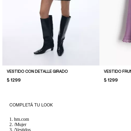
VESTIDO CON DETALLE GIRADO
VESTIDO FRU
PRICE:
$ 1299
PRICE:
$ 1299
COMPLETÁ TU LOOK
hm.com
/
Mujer
/
Vestidos