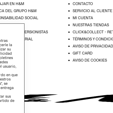
AJAR EN H&M
CONTACTO
CA DEL GRUPO H&M
SERVICIO AL CLIENTE
ONSABILIDAD SOCIAL
MI CUENTA
SA
NUESTRAS TIENDAS
IÓN CON INVERSIONISTAS
CLICK&COLLECT - RE
ICA EMPRESARIAL
TÉRMINOS Y CONDICI
otras
cerle la
AVISO DE PRIVACIDA
izar su
GIFT CARD
blicidad
oletines
AVISO DE COOKIES
redes
l usuario,
erdo en que
estros
”, se
 entrega
zar sus
artido de