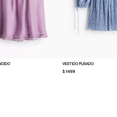
NCIDO
VESTIDO PLISADO
PRICE:
$ 1499