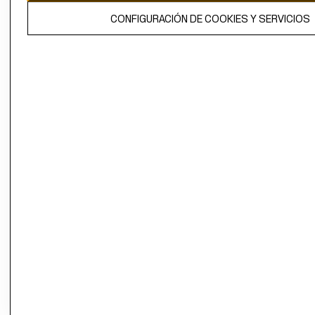
El contenido de esta página web está protegido por copyright y es
CONFIGURACIÓN DE COOKIES Y SERVICIOS
propiedad de H&M Hennes & Mauritz AB.