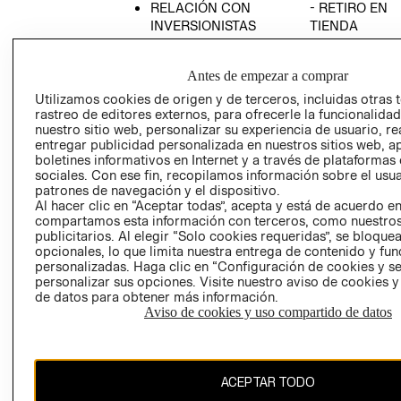
RELACIÓN CON
- RETIRO EN
INVERSIONISTAS
TIENDA
POLÍTICA
TÉRMINOS Y
EMPRESARIAL
CONDICIONE
Antes de empezar a comprar
AVISO DE
Utilizamos cookies de origen y de terceros, incluidas otras 
PRIVACIDAD
rastreo de editores externos, para ofrecerle la funcionalid
nuestro sitio web, personalizar su experiencia de usuario, rea
GIFT CARD
entregar publicidad personalizada en nuestros sitios web, a
boletines informativos en Internet y a través de plataformas
AVISO DE
sociales. Con ese fin, recopilamos información sobre el usua
COOKIES
patrones de navegación y el dispositivo.
Al hacer clic en “Aceptar todas”, acepta y está de acuerdo e
compartamos esta información con terceros, como nuestros
publicitarios. Al elegir “Solo cookies requeridas”, se bloque
opcionales, lo que limita nuestra entrega de contenido y fu
personalizadas. Haga clic en “Configuración de cookies y se
personalizar sus opciones. Visite nuestro aviso de cookies 
de datos para obtener más información.
Uruguay ($U)
Aviso de cookies y uso compartido de datos
CAMBIAR REGIÓN
ACEPTAR TODO