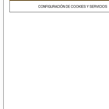
El contenido de esta página web está protegido por copyright y es
CONFIGURACIÓN DE COOKIES Y SERVICIOS
propiedad de H&M Hennes & Mauritz AB.