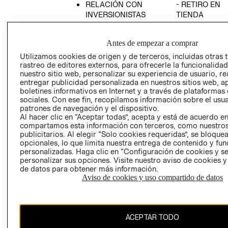
RELACIÓN CON
- RETIRO EN
INVERSIONISTAS
TIENDA
POLÍTICA
TÉRMINOS Y
EMPRESARIAL
CONDICIONE
Antes de empezar a comprar
AVISO DE
Utilizamos cookies de origen y de terceros, incluidas otras 
PRIVACIDAD
rastreo de editores externos, para ofrecerle la funcionalid
nuestro sitio web, personalizar su experiencia de usuario, rea
GIFT CARD
entregar publicidad personalizada en nuestros sitios web, a
boletines informativos en Internet y a través de plataformas
AVISO DE
sociales. Con ese fin, recopilamos información sobre el usua
COOKIES
patrones de navegación y el dispositivo.
Al hacer clic en “Aceptar todas”, acepta y está de acuerdo e
compartamos esta información con terceros, como nuestros
publicitarios. Al elegir “Solo cookies requeridas”, se bloque
opcionales, lo que limita nuestra entrega de contenido y fu
personalizadas. Haga clic en “Configuración de cookies y se
personalizar sus opciones. Visite nuestro aviso de cookies 
de datos para obtener más información.
Uruguay ($U)
Aviso de cookies y uso compartido de datos
CAMBIAR REGIÓN
ACEPTAR TODO