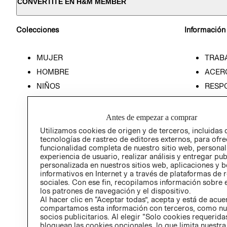
CONVERTITE EN H&M MEMBER
Colecciones
Información
MUJER
TRAB
HOMBRE
ACER
NIÑOS
RESP
HOME
PREN
RELAC
Antes de empezar a comprar
POLÍT
Utilizamos cookies de origen y de terceros, incluidas 
tecnologías de rastreo de editores externos, para ofre
funcionalidad completa de nuestro sitio web, personal
experiencia de usuario, realizar análisis y entregar pu
personalizada en nuestros sitios web, aplicaciones y b
informativos en Internet y a través de plataformas de 
sociales. Con ese fin, recopilamos información sobre e
los patrones de navegación y el dispositivo.
Al hacer clic en “Aceptar todas”, acepta y está de acu
compartamos esta información con terceros, como nu
socios publicitarios. Al elegir “Solo cookies requeridas
bloquean las cookies opcionales, lo que limita nuestra