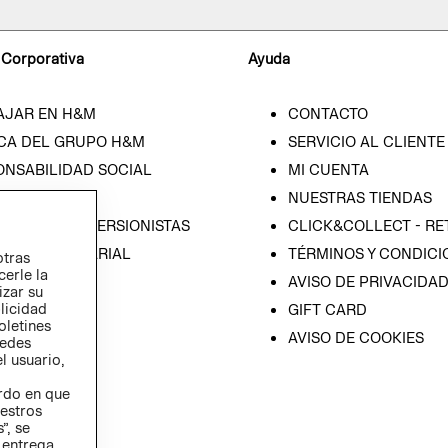
 Corporativa
Ayuda
AJAR EN H&M
CONTACTO
CA DEL GRUPO H&M
SERVICIO AL CLIENTE
ONSABILIDAD SOCIAL
MI CUENTA
SA
NUESTRAS TIENDAS
IÓN CON INVERSIONISTAS
CLICK&COLLECT - RE
ICA EMPRESARIAL
TÉRMINOS Y CONDICI
otras
cerle la
AVISO DE PRIVACIDA
izar su
blicidad
GIFT CARD
oletines
AVISO DE COOKIES
redes
l usuario,
erdo en que
estros
”, se
 entrega