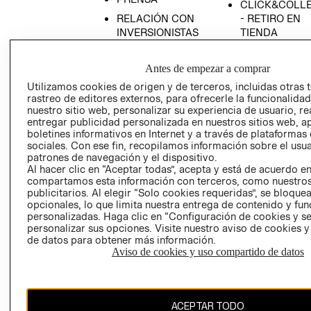
CLICK&COLL
RELACIÓN CON
- RETIRO EN
INVERSIONISTAS
TIENDA
POLÍTICA
TÉRMINOS Y
EMPRESARIAL
CONDICIONE
Antes de empezar a comprar
AVISO DE
Utilizamos cookies de origen y de terceros, incluidas otras 
rastreo de editores externos, para ofrecerle la funcionalid
PRIVACIDAD
nuestro sitio web, personalizar su experiencia de usuario, rea
GIFT CARD
entregar publicidad personalizada en nuestros sitios web, a
boletines informativos en Internet y a través de plataformas
AVISO DE
sociales. Con ese fin, recopilamos información sobre el usua
COOKIES
patrones de navegación y el dispositivo.
Al hacer clic en “Aceptar todas”, acepta y está de acuerdo e
compartamos esta información con terceros, como nuestros
publicitarios. Al elegir “Solo cookies requeridas”, se bloque
opcionales, lo que limita nuestra entrega de contenido y fu
personalizadas. Haga clic en “Configuración de cookies y se
personalizar sus opciones. Visite nuestro aviso de cookies 
de datos para obtener más información.
Uruguay ($U)
Aviso de cookies y uso compartido de datos
CAMBIAR REGIÓN
ACEPTAR TODO