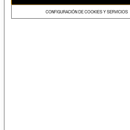
El contenido de esta página web está protegido por copyright y es
CONFIGURACIÓN DE COOKIES Y SERVICIOS
propiedad de H&M Hennes & Mauritz AB.