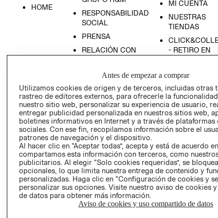
MI CUENTA
HOME
RESPONSABILIDAD
NUESTRAS
SOCIAL
TIENDAS
PRENSA
CLICK&COLL
RELACIÓN CON
- RETIRO EN
INVERSIONISTAS
TIENDA
POLÍTICA
TÉRMINOS Y
Antes de empezar a comprar
EMPRESARIAL
CONDICIONE
Utilizamos cookies de origen y de terceros, incluidas otras 
rastreo de editores externos, para ofrecerle la funcionalid
AVISO DE
nuestro sitio web, personalizar su experiencia de usuario, rea
PRIVACIDAD
entregar publicidad personalizada en nuestros sitios web, a
GIFT CARD
boletines informativos en Internet y a través de plataformas
sociales. Con ese fin, recopilamos información sobre el usua
AVISO DE
patrones de navegación y el dispositivo.
COOKIES
Al hacer clic en “Aceptar todas”, acepta y está de acuerdo e
compartamos esta información con terceros, como nuestros
publicitarios. Al elegir “Solo cookies requeridas”, se bloque
opcionales, lo que limita nuestra entrega de contenido y fu
personalizadas. Haga clic en “Configuración de cookies y se
personalizar sus opciones. Visite nuestro aviso de cookies 
de datos para obtener más información.
Aviso de cookies y uso compartido de datos
Uruguay ($U)