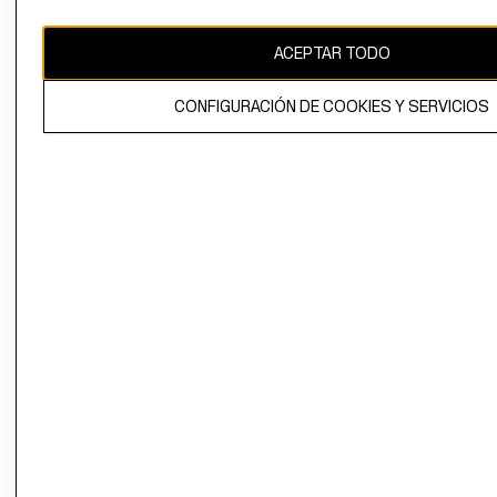
CAMBIAR REGIÓN
ACEPTAR TODO
CONFIGURACIÓN DE COOKIES Y SERVICIOS
El contenido de esta página web está protegido por copyright y es
propiedad de H&M Hennes & Mauritz AB.