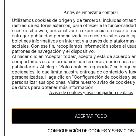
GRUPO H&M
MI CUENTA
HOME
RESPONSABILIDAD
NUESTRAS
Antes de empezar a comprar
SOCIAL
TIENDAS
Utilizamos cookies de origen y de terceros, incluidas otras 
PRENSA
rastreo de editores externos, para ofrecerle la funcionalid
CLICK&COLL
nuestro sitio web, personalizar su experiencia de usuario, rea
RELACIÓN CON
- RETIRO EN
entregar publicidad personalizada en nuestros sitios web, a
INVERSIONISTAS
TIENDA
boletines informativos en Internet y a través de plataformas
sociales. Con ese fin, recopilamos información sobre el usua
POLÍTICA
TÉRMINOS Y
patrones de navegación y el dispositivo.
EMPRESARIAL
CONDICIONE
Al hacer clic en “Aceptar todas”, acepta y está de acuerdo e
compartamos esta información con terceros, como nuestros
AVISO DE
publicitarios. Al elegir “Solo cookies requeridas”, se bloque
PRIVACIDAD
opcionales, lo que limita nuestra entrega de contenido y fu
GIFT CARD
personalizadas. Haga clic en “Configuración de cookies y se
personalizar sus opciones. Visite nuestro aviso de cookies 
AVISO DE
de datos para obtener más información.
COOKIES
Aviso de cookies y uso compartido de datos
ACEPTAR TODO
CONFIGURACIÓN DE COOKIES Y SERVICIOS
Uruguay ($U)