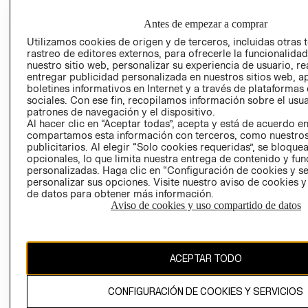
EMPRESARIAL
CONDICIONE
Antes de empezar a comprar
AVISO DE
PRIVACIDAD
Utilizamos cookies de origen y de terceros, incluidas otras 
rastreo de editores externos, para ofrecerle la funcionalid
GIFT CARD
nuestro sitio web, personalizar su experiencia de usuario, rea
entregar publicidad personalizada en nuestros sitios web, a
AVISO DE
boletines informativos en Internet y a través de plataformas
COOKIES
sociales. Con ese fin, recopilamos información sobre el usua
patrones de navegación y el dispositivo.
Al hacer clic en “Aceptar todas”, acepta y está de acuerdo e
compartamos esta información con terceros, como nuestros
publicitarios. Al elegir “Solo cookies requeridas”, se bloque
opcionales, lo que limita nuestra entrega de contenido y fu
personalizadas. Haga clic en “Configuración de cookies y se
personalizar sus opciones. Visite nuestro aviso de cookies 
Uruguay ($U)
de datos para obtener más información.
Aviso de cookies y uso compartido de datos
CAMBIAR REGIÓN
ACEPTAR TODO
El contenido de esta página web está protegido por copyright y es
propiedad de H&M Hennes & Mauritz AB.
CONFIGURACIÓN DE COOKIES Y SERVICIOS