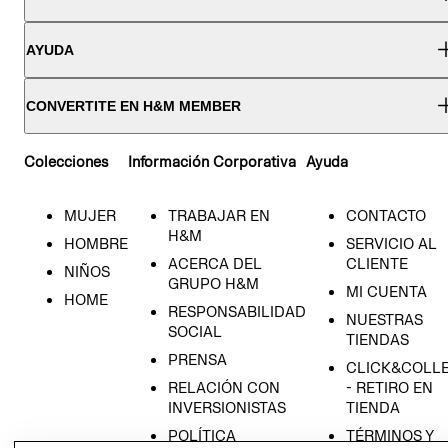
AYUDA
CONVERTITE EN H&M MEMBER
Colecciones
Información Corporativa
Ayuda
MUJER
TRABAJAR EN
CONTACTO
H&M
HOMBRE
SERVICIO AL
ACERCA DEL
CLIENTE
NIÑOS
GRUPO H&M
MI CUENTA
HOME
RESPONSABILIDAD
NUESTRAS
SOCIAL
TIENDAS
PRENSA
CLICK&COLL
RELACIÓN CON
- RETIRO EN
INVERSIONISTAS
TIENDA
POLÍTICA
TÉRMINOS Y