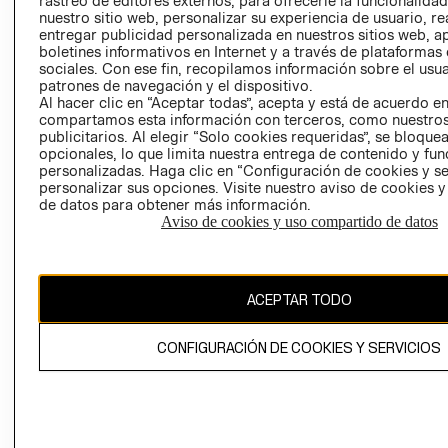
rastreo de editores externos, para ofrecerle la funcionalid
INVERSIONISTAS
TIENDA
nuestro sitio web, personalizar su experiencia de usuario, rea
entregar publicidad personalizada en nuestros sitios web, a
POLÍTICA
TÉRMINOS Y
boletines informativos en Internet y a través de plataformas
EMPRESARIAL
CONDICIONE
sociales. Con ese fin, recopilamos información sobre el usua
patrones de navegación y el dispositivo.
AVISO DE
Al hacer clic en “Aceptar todas”, acepta y está de acuerdo e
PRIVACIDAD
compartamos esta información con terceros, como nuestros
publicitarios. Al elegir “Solo cookies requeridas”, se bloque
GIFT CARD
opcionales, lo que limita nuestra entrega de contenido y fu
AVISO DE
personalizadas. Haga clic en “Configuración de cookies y se
COOKIES
personalizar sus opciones. Visite nuestro aviso de cookies 
de datos para obtener más información.
Aviso de cookies y uso compartido de datos
ACEPTAR TODO
Uruguay ($U)
CONFIGURACIÓN DE COOKIES Y SERVICIOS
CAMBIAR REGIÓN