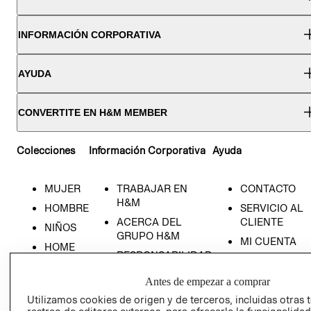
INFORMACIÓN CORPORATIVA
AYUDA
CONVERTITE EN H&M MEMBER
Colecciones
Información Corporativa
Ayuda
MUJER
TRABAJAR EN
CONTACTO
H&M
HOMBRE
SERVICIO AL
ACERCA DEL
CLIENTE
NIÑOS
GRUPO H&M
MI CUENTA
HOME
RESPONSABILIDAD
NUESTRAS
SOCIAL
TIENDAS
Antes de empezar a comprar
PRENSA
CLICK&COLL
Utilizamos cookies de origen y de terceros, incluidas otras 
RELACIÓN CON
- RETIRO EN