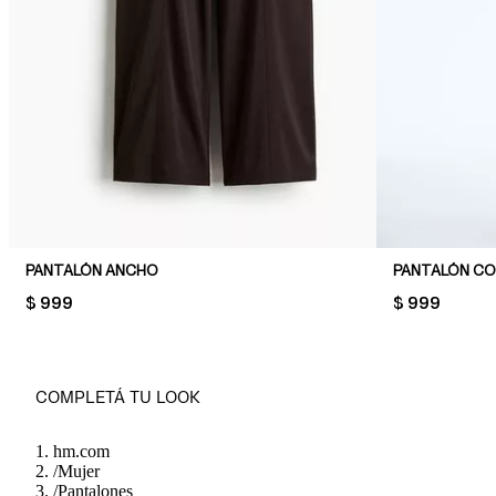
PANTALÓN ANCHO
PANTALÓN C
PRICE:
$ 999
PRICE:
$ 999
COMPLETÁ TU LOOK
hm.com
/
Mujer
/
Pantalones