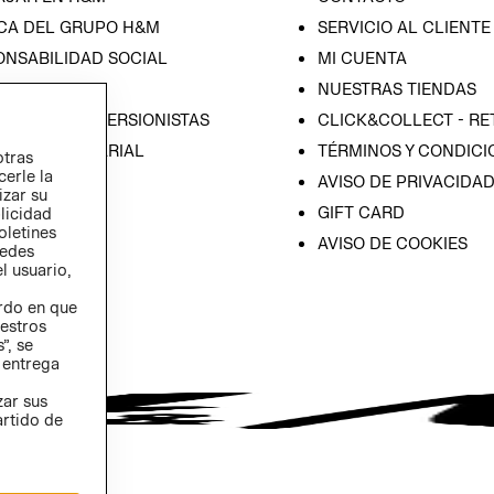
CA DEL GRUPO H&M
SERVICIO AL CLIENTE
ONSABILIDAD SOCIAL
MI CUENTA
SA
NUESTRAS TIENDAS
IÓN CON INVERSIONISTAS
CLICK&COLLECT - RE
ICA EMPRESARIAL
TÉRMINOS Y CONDICI
otras
cerle la
AVISO DE PRIVACIDA
izar su
GIFT CARD
blicidad
oletines
AVISO DE COOKIES
redes
l usuario,
erdo en que
estros
”, se
 entrega
zar sus
artido de