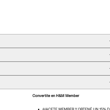
Convertite en H&M Member
¡HACETE MEMBER Y OBTENÉ UN 15% D