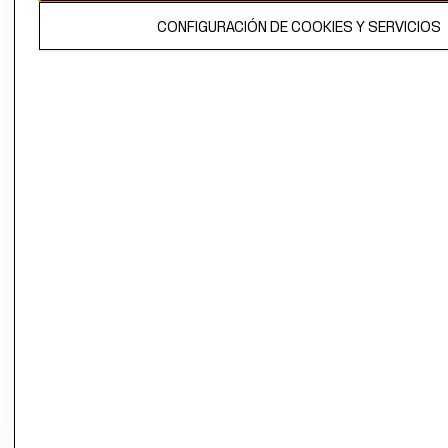
El contenido de esta página web está protegido por copyright y es
CONFIGURACIÓN DE COOKIES Y SERVICIOS
propiedad de H&M Hennes & Mauritz AB.