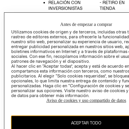
RELACIÓN CON
- RETIRO EN
INVERSIONISTAS
TIENDA
POLÍTICA
TÉRMINOS Y
EMPRESARIAL
CONDICIONE
Antes de empezar a comprar
AVISO DE
Utilizamos cookies de origen y de terceros, incluidas otras 
PRIVACIDAD
rastreo de editores externos, para ofrecerle la funcionalid
nuestro sitio web, personalizar su experiencia de usuario, rea
GIFT CARD
entregar publicidad personalizada en nuestros sitios web, a
boletines informativos en Internet y a través de plataformas
AVISO DE
sociales. Con ese fin, recopilamos información sobre el usua
COOKIES
patrones de navegación y el dispositivo.
Al hacer clic en “Aceptar todas”, acepta y está de acuerdo e
compartamos esta información con terceros, como nuestros
publicitarios. Al elegir “Solo cookies requeridas”, se bloque
opcionales, lo que limita nuestra entrega de contenido y fu
personalizadas. Haga clic en “Configuración de cookies y se
personalizar sus opciones. Visite nuestro aviso de cookies 
de datos para obtener más información.
Uruguay ($U)
Aviso de cookies y uso compartido de datos
CAMBIAR REGIÓN
ACEPTAR TODO