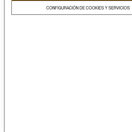
El contenido de esta página web está protegido por copyright y es
CONFIGURACIÓN DE COOKIES Y SERVICIOS
propiedad de H&M Hennes & Mauritz AB.