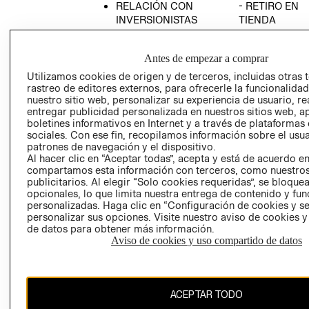
RELACIÓN CON
- RETIRO EN
INVERSIONISTAS
TIENDA
POLÍTICA
TÉRMINOS Y
EMPRESARIAL
CONDICIONE
Antes de empezar a comprar
AVISO DE
Utilizamos cookies de origen y de terceros, incluidas otras 
PRIVACIDAD
rastreo de editores externos, para ofrecerle la funcionalid
nuestro sitio web, personalizar su experiencia de usuario, rea
GIFT CARD
entregar publicidad personalizada en nuestros sitios web, a
boletines informativos en Internet y a través de plataformas
AVISO DE
sociales. Con ese fin, recopilamos información sobre el usua
COOKIES
patrones de navegación y el dispositivo.
Al hacer clic en “Aceptar todas”, acepta y está de acuerdo e
compartamos esta información con terceros, como nuestros
publicitarios. Al elegir “Solo cookies requeridas”, se bloque
opcionales, lo que limita nuestra entrega de contenido y fu
personalizadas. Haga clic en “Configuración de cookies y se
personalizar sus opciones. Visite nuestro aviso de cookies 
de datos para obtener más información.
Uruguay ($U)
Aviso de cookies y uso compartido de datos
CAMBIAR REGIÓN
ACEPTAR TODO