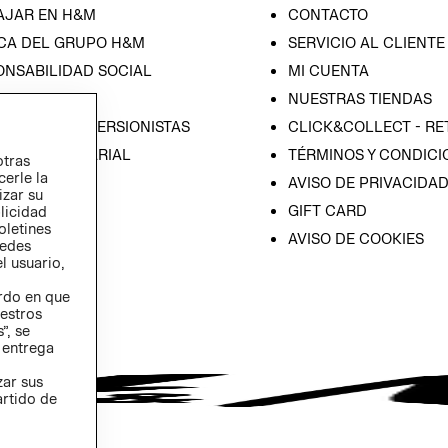
AJAR EN H&M
CONTACTO
CA DEL GRUPO H&M
SERVICIO AL CLIENTE
ONSABILIDAD SOCIAL
MI CUENTA
SA
NUESTRAS TIENDAS
IÓN CON INVERSIONISTAS
CLICK&COLLECT - RE
ICA EMPRESARIAL
TÉRMINOS Y CONDICI
otras
cerle la
AVISO DE PRIVACIDA
izar su
GIFT CARD
blicidad
oletines
AVISO DE COOKIES
redes
l usuario,
erdo en que
estros
”, se
 entrega
zar sus
artido de