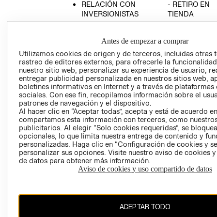
RELACIÓN CON
- RETIRO EN
INVERSIONISTAS
TIENDA
POLÍTICA
TÉRMINOS Y
EMPRESARIAL
CONDICIONE
Antes de empezar a comprar
AVISO DE
Utilizamos cookies de origen y de terceros, incluidas otras 
PRIVACIDAD
rastreo de editores externos, para ofrecerle la funcionalid
nuestro sitio web, personalizar su experiencia de usuario, rea
GIFT CARD
entregar publicidad personalizada en nuestros sitios web, a
boletines informativos en Internet y a través de plataformas
AVISO DE
sociales. Con ese fin, recopilamos información sobre el usua
COOKIES
patrones de navegación y el dispositivo.
Al hacer clic en “Aceptar todas”, acepta y está de acuerdo e
compartamos esta información con terceros, como nuestros
publicitarios. Al elegir “Solo cookies requeridas”, se bloque
opcionales, lo que limita nuestra entrega de contenido y fu
personalizadas. Haga clic en “Configuración de cookies y se
personalizar sus opciones. Visite nuestro aviso de cookies 
de datos para obtener más información.
Uruguay ($U)
Aviso de cookies y uso compartido de datos
CAMBIAR REGIÓN
ACEPTAR TODO