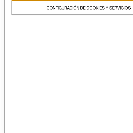
El contenido de esta página web está protegido por copyright y es
CONFIGURACIÓN DE COOKIES Y SERVICIOS
propiedad de H&M Hennes & Mauritz AB.