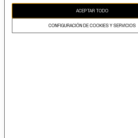
CAMBIAR REGIÓN
ACEPTAR TODO
CONFIGURACIÓN DE COOKIES Y SERVICIOS
El contenido de esta página web está protegido por copyright y es
propiedad de H&M Hennes & Mauritz AB.