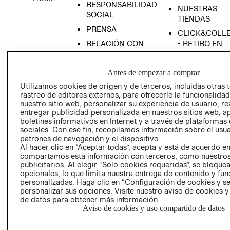
RESPONSABILIDAD
NUESTRAS
SOCIAL
TIENDAS
PRENSA
CLICK&COLL
RELACIÓN CON
- RETIRO EN
INVERSIONISTAS
TIENDA
POLÍTICA
TÉRMINOS Y
Antes de empezar a comprar
EMPRESARIAL
CONDICIONE
Utilizamos cookies de origen y de terceros, incluidas otras 
AVISO DE
rastreo de editores externos, para ofrecerle la funcionalid
PRIVACIDAD
nuestro sitio web, personalizar su experiencia de usuario, rea
entregar publicidad personalizada en nuestros sitios web, a
GIFT CARD
boletines informativos en Internet y a través de plataformas
sociales. Con ese fin, recopilamos información sobre el usua
AVISO DE
patrones de navegación y el dispositivo.
COOKIES
Al hacer clic en “Aceptar todas”, acepta y está de acuerdo e
compartamos esta información con terceros, como nuestros
publicitarios. Al elegir “Solo cookies requeridas”, se bloque
opcionales, lo que limita nuestra entrega de contenido y fu
personalizadas. Haga clic en “Configuración de cookies y se
personalizar sus opciones. Visite nuestro aviso de cookies 
de datos para obtener más información.
Aviso de cookies y uso compartido de datos
Uruguay ($U)