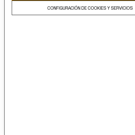
El contenido de esta página web está protegido por copyright y es
CONFIGURACIÓN DE COOKIES Y SERVICIOS
propiedad de H&M Hennes & Mauritz AB.