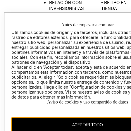
RELACIÓN CON
- RETIRO EN
INVERSIONISTAS
TIENDA
POLÍTICA
TÉRMINOS Y
EMPRESARIAL
CONDICIONE
Antes de empezar a comprar
AVISO DE
Utilizamos cookies de origen y de terceros, incluidas otras 
PRIVACIDAD
rastreo de editores externos, para ofrecerle la funcionalid
nuestro sitio web, personalizar su experiencia de usuario, rea
GIFT CARD
entregar publicidad personalizada en nuestros sitios web, a
boletines informativos en Internet y a través de plataformas
AVISO DE
sociales. Con ese fin, recopilamos información sobre el usua
COOKIES
patrones de navegación y el dispositivo.
Al hacer clic en “Aceptar todas”, acepta y está de acuerdo e
compartamos esta información con terceros, como nuestros
publicitarios. Al elegir “Solo cookies requeridas”, se bloque
opcionales, lo que limita nuestra entrega de contenido y fu
personalizadas. Haga clic en “Configuración de cookies y se
personalizar sus opciones. Visite nuestro aviso de cookies 
de datos para obtener más información.
Uruguay ($U)
Aviso de cookies y uso compartido de datos
CAMBIAR REGIÓN
ACEPTAR TODO