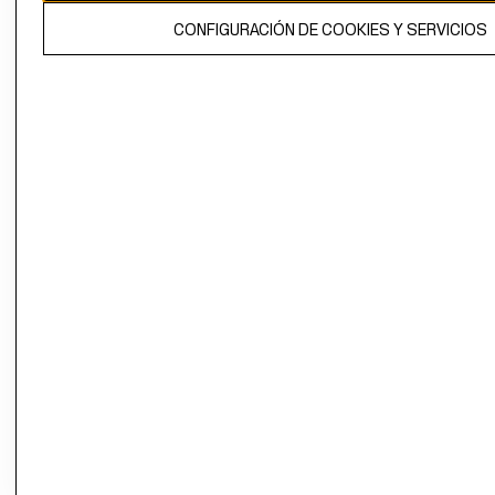
El contenido de esta página web está protegido por copyright y es
CONFIGURACIÓN DE COOKIES Y SERVICIOS
propiedad de H&M Hennes & Mauritz AB.