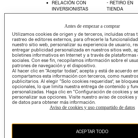
RELACIÓN CON
- RETIRO EN
INVERSIONISTAS
TIENDA
POLÍTICA
TÉRMINOS Y
EMPRESARIAL
CONDICIONE
Antes de empezar a comprar
AVISO DE
Utilizamos cookies de origen y de terceros, incluidas otras 
PRIVACIDAD
rastreo de editores externos, para ofrecerle la funcionalid
nuestro sitio web, personalizar su experiencia de usuario, rea
GIFT CARD
entregar publicidad personalizada en nuestros sitios web, a
boletines informativos en Internet y a través de plataformas
AVISO DE
sociales. Con ese fin, recopilamos información sobre el usua
COOKIES
patrones de navegación y el dispositivo.
Al hacer clic en “Aceptar todas”, acepta y está de acuerdo e
compartamos esta información con terceros, como nuestros
publicitarios. Al elegir “Solo cookies requeridas”, se bloque
opcionales, lo que limita nuestra entrega de contenido y fu
personalizadas. Haga clic en “Configuración de cookies y se
personalizar sus opciones. Visite nuestro aviso de cookies 
de datos para obtener más información.
Uruguay ($U)
Aviso de cookies y uso compartido de datos
CAMBIAR REGIÓN
ACEPTAR TODO