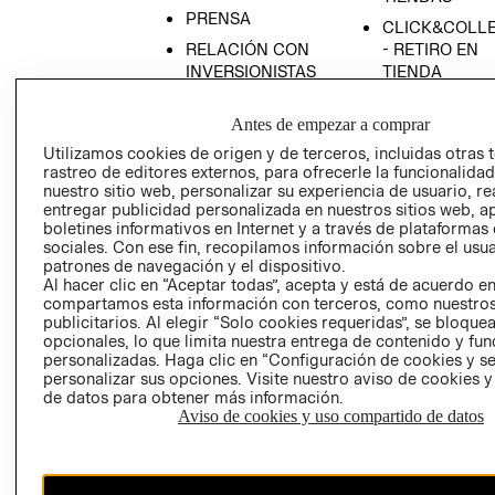
PRENSA
CLICK&COLL
RELACIÓN CON
- RETIRO EN
INVERSIONISTAS
TIENDA
POLÍTICA
TÉRMINOS Y
Antes de empezar a comprar
EMPRESARIAL
CONDICIONE
Utilizamos cookies de origen y de terceros, incluidas otras 
AVISO DE
rastreo de editores externos, para ofrecerle la funcionalid
PRIVACIDAD
nuestro sitio web, personalizar su experiencia de usuario, rea
GIFT CARD
entregar publicidad personalizada en nuestros sitios web, a
boletines informativos en Internet y a través de plataformas
AVISO DE
sociales. Con ese fin, recopilamos información sobre el usua
COOKIES
patrones de navegación y el dispositivo.
Al hacer clic en “Aceptar todas”, acepta y está de acuerdo e
compartamos esta información con terceros, como nuestros
publicitarios. Al elegir “Solo cookies requeridas”, se bloque
opcionales, lo que limita nuestra entrega de contenido y fu
personalizadas. Haga clic en “Configuración de cookies y se
personalizar sus opciones. Visite nuestro aviso de cookies 
de datos para obtener más información.
Uruguay ($U)
Aviso de cookies y uso compartido de datos
CAMBIAR REGIÓN