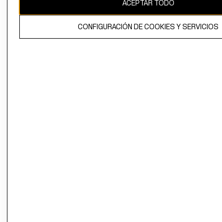
ACEPTAR TODO
CONFIGURACIÓN DE COOKIES Y SERVICIOS
El contenido de esta página web está protegido por copyright y es
propiedad de H&M Hennes & Mauritz AB.