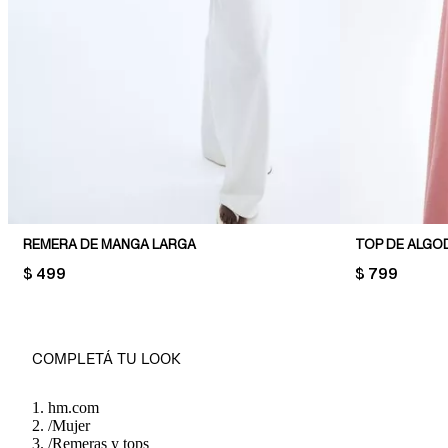
REMERA DE MANGA LARGA
TOP DE ALGO
PRICE:
$ 499
PRICE:
$ 799
COMPLETÁ TU LOOK
hm.com
/
Mujer
/
Remeras y tops