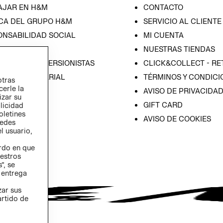
AJAR EN H&M
CONTACTO
CA DEL GRUPO H&M
SERVICIO AL CLIENTE
ONSABILIDAD SOCIAL
MI CUENTA
SA
NUESTRAS TIENDAS
IÓN CON INVERSIONISTAS
CLICK&COLLECT - RE
ICA EMPRESARIAL
TÉRMINOS Y CONDICI
otras
cerle la
AVISO DE PRIVACIDA
izar su
GIFT CARD
blicidad
oletines
AVISO DE COOKIES
redes
l usuario,
erdo en que
estros
”, se
 entrega
zar sus
artido de