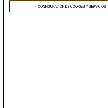
El contenido de esta página web está protegido por copyright y es
CONFIGURACIÓN DE COOKIES Y SERVICIOS
propiedad de H&M Hennes & Mauritz AB.