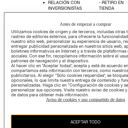
RELACIÓN CON
- RETIRO EN
INVERSIONISTAS
TIENDA
POLÍTICA
TÉRMINOS Y
EMPRESARIAL
CONDICIONE
Antes de empezar a comprar
AVISO DE
Utilizamos cookies de origen y de terceros, incluidas otras 
PRIVACIDAD
rastreo de editores externos, para ofrecerle la funcionalid
nuestro sitio web, personalizar su experiencia de usuario, rea
GIFT CARD
entregar publicidad personalizada en nuestros sitios web, a
boletines informativos en Internet y a través de plataformas
AVISO DE
sociales. Con ese fin, recopilamos información sobre el usua
COOKIES
patrones de navegación y el dispositivo.
Al hacer clic en “Aceptar todas”, acepta y está de acuerdo e
compartamos esta información con terceros, como nuestros
publicitarios. Al elegir “Solo cookies requeridas”, se bloque
opcionales, lo que limita nuestra entrega de contenido y fu
personalizadas. Haga clic en “Configuración de cookies y se
personalizar sus opciones. Visite nuestro aviso de cookies 
de datos para obtener más información.
Uruguay ($U)
Aviso de cookies y uso compartido de datos
CAMBIAR REGIÓN
ACEPTAR TODO